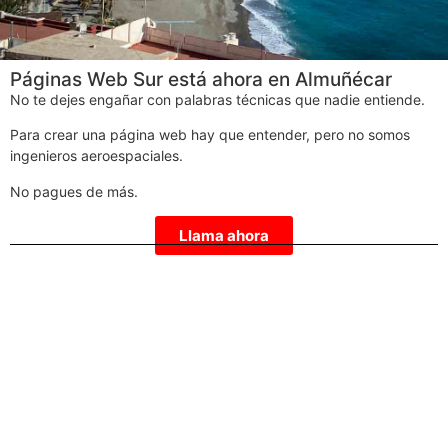
Páginas Web Sur está ahora en Almuñécar
No te dejes engañar con palabras técnicas que nadie entiende.
Para crear una página web hay que entender, pero no somos
ingenieros aeroespaciales.
No pagues de más.
Llama ahora
Diseñamos páginas web en: ÁVILA, ALBACETE,
ALICANTE, ALMERÍA, ASTURIAS, BADAJOZ,
BARCELONA, BILBAO, BURGOS, CASTELLÓN, CIUDAD
REAL, CÓRDOBA, CORUÑA, CUENCA, GERONA, GIJÓN,
GRANADA, HUELVA, JAÉN, LAS PALMAS, LAS ROZAS,
LEÓN, LOGROÑO, LUGO, MADRID, MARBELLA,
MÁLAGA, MURCIA, ORIHUELA, ORENSE, OVIEDO,