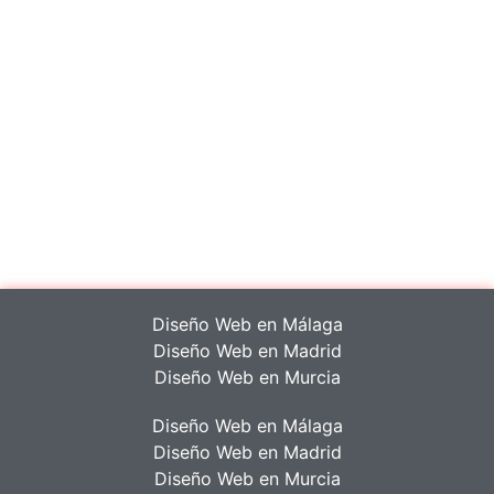
BARCELONA, BILBAO, BURGOS, CASTELLÓN, CIUDAD
REAL, CÓRDOBA, CORUÑA, CUENCA, GERONA, GIJÓN,
GRANADA, HUELVA, JAÉN, LAS PALMAS, LAS ROZAS,
LEÓN, LOGROÑO, LUGO, MADRID, MARBELLA,
MÁLAGA, MURCIA, ORIHUELA, ORENSE, OVIEDO,
PALMA, PAMPLONA, PONTEVEDRA, SALAMANCA, SAN
FERNANDO DE HENARES, SANTANDER, SANTIAGO DE
COMPOSTELA, SEGOVIA, SEVILLA, TARRAGONA,
TERUEL, TENERIFE, TOLEDO, VALENCIA, VALLADOLID,
VIGO, ZARAGOZA.
Diseño Web en Málaga
Diseño Web en Madrid
Diseño Web en Murcia
Diseño Web en Málaga
Diseño Web en Madrid
Diseño Web en Murcia