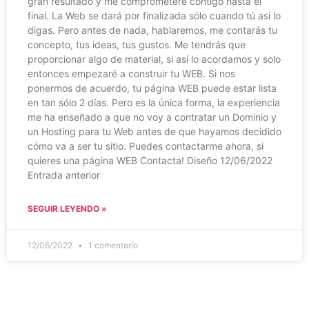
gran resultado y me comprometeré contigo hasta el
final. La Web se dará por finalizada sólo cuando tú así lo
digas. Pero antes de nada, hablaremos, me contarás tu
concepto, tus ideas, tus gustos. Me tendrás que
proporcionar algo de material, si así lo acordamos y solo
entonces empezaré a construir tu WEB. Si nos
ponermos de acuerdo, tu página WEB puede estar lista
en tan sólo 2 días. Pero es la única forma, la experiencia
me ha enseñado a que no voy a contratar un Dominio y
un Hosting para tu Web antes de que hayamos decidido
cómo va a ser tu sitio. Puedes contactarme ahora, si
quieres una página WEB Contacta! Diseño 12/06/2022
Entrada anterior
SEGUIR LEYENDO »
12/06/2022
1 comentario
Diseñamos páginas web en: ÁVILA, ALBACETE,
ALICANTE, ALMERÍA, ASTURIAS, BADAJOZ,