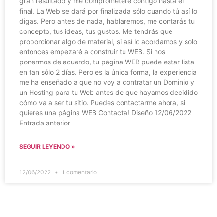
gran resultado y me comprometeré contigo hasta el
final. La Web se dará por finalizada sólo cuando tú así lo
digas. Pero antes de nada, hablaremos, me contarás tu
concepto, tus ideas, tus gustos. Me tendrás que
proporcionar algo de material, si así lo acordamos y solo
entonces empezaré a construir tu WEB. Si nos
ponermos de acuerdo, tu página WEB puede estar lista
en tan sólo 2 días. Pero es la única forma, la experiencia
me ha enseñado a que no voy a contratar un Dominio y
un Hosting para tu Web antes de que hayamos decidido
cómo va a ser tu sitio. Puedes contactarme ahora, si
quieres una página WEB Contacta! Diseño 12/06/2022
Entrada anterior
SEGUIR LEYENDO »
12/06/2022
1 comentario
Diseñamos páginas web en: ÁVILA, ALBACETE,
ALICANTE, ALMERÍA, ASTURIAS, BADAJOZ,