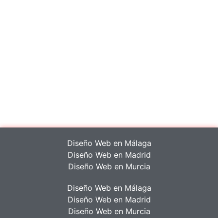
BARCELONA, BILBAO, BURGOS, CASTELLÓN, CIUDAD
REAL, CÓRDOBA, CORUÑA, CUENCA, GERONA, GIJÓN,
GRANADA, HUELVA, JAÉN, LAS PALMAS, LAS ROZAS,
LEÓN, LOGROÑO, LUGO, MADRID, MARBELLA,
MÁLAGA, MURCIA, ORIHUELA, ORENSE, OVIEDO,
PALMA, PAMPLONA, PONTEVEDRA, SALAMANCA, SAN
FERNANDO DE HENARES, SANTANDER, SANTIAGO DE
COMPOSTELA, SEGOVIA, SEVILLA, TARRAGONA,
TERUEL, TENERIFE, TOLEDO, VALENCIA, VALLADOLID,
VIGO, ZARAGOZA.
Diseño Web en Málaga
Diseño Web en Madrid
Diseño Web en Murcia
Diseño Web en Málaga
Diseño Web en Madrid
Diseño Web en Murcia